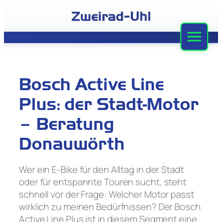
Zum
Inhalt
springen
Zweirad-Uhl
Sortiment
Bosch Active Line
Werkstatt
Plus: der Stadt-Motor
Leasing
– Beratung
Donauwörth
Stellenangebote
Team
Wer ein E-Bike für den Alltag in der Stadt
oder für entspannte Touren sucht, steht
Kontakt
schnell vor der Frage: Welcher Motor passt
wirklich zu meinen Bedürfnissen? Der Bosch
Active Line Plus ist in diesem Segment eine