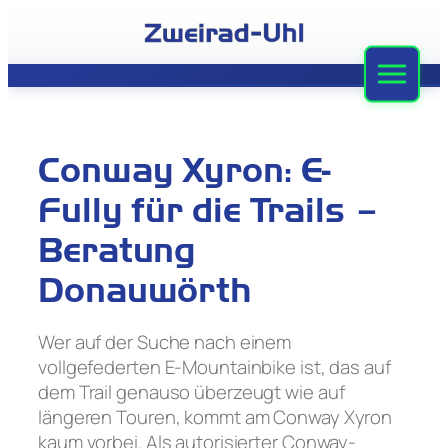
Zum
Inhalt
springen
Zweirad-Uhl
Sortiment
Conway Xyron: E-
Werkstatt
Fully für die Trails –
Leasing
Beratung
Donauwörth
Stellenangebote
Team
Wer auf der Suche nach einem
vollgefederten E-Mountainbike ist, das auf
Kontakt
dem Trail genauso überzeugt wie auf
längeren Touren, kommt am Conway Xyron
kaum vorbei. Als autorisierter Conway-