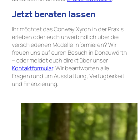
Jetzt beraten lassen
Ihr möchtet das Conway Xyron in der Praxis
erleben oder euch unverbindlich über die
verschiedenen Modelle informieren? Wir
freuen uns auf euren Besuch in Donauwörth
– oder meldet euch direkt über unser
Kontaktformular
. Wir beantworten alle
Fragen rund um Ausstattung, Verfügbarkeit
und Finanzierung.