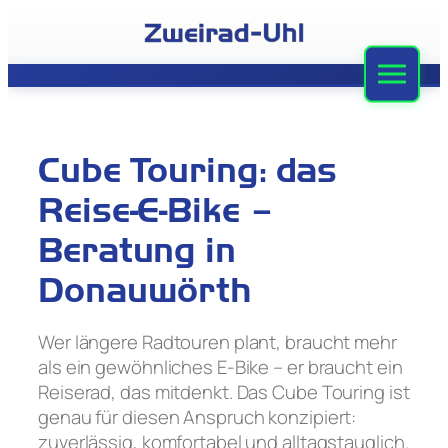
Zum
Inhalt
springen
Zweirad-Uhl
Sortiment
Cube Touring: das
Werkstatt
Reise-E-Bike –
Leasing
Beratung in
Donauwörth
Stellenangebote
Team
Wer längere Radtouren plant, braucht mehr
als ein gewöhnliches E-Bike – er braucht ein
Kontakt
Reiserad, das mitdenkt. Das Cube Touring ist
genau für diesen Anspruch konzipiert:
zuverlässig, komfortabel und alltagstauglich.