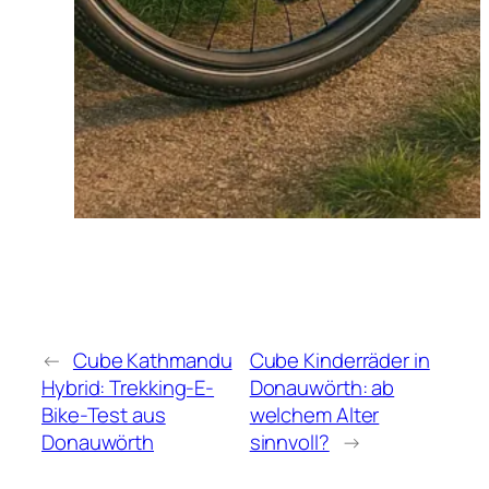
←
Cube Kathmandu
Cube Kinderräder in
Hybrid: Trekking-E-
Donauwörth: ab
Bike-Test aus
welchem Alter
Donauwörth
sinnvoll?
→