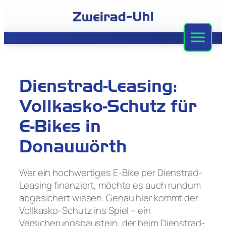
Zum
Inhalt
springen
Zweirad-Uhl
Sortiment
Dienstrad-Leasing:
Werkstatt
Vollkasko-Schutz für
Leasing
E-Bikes in
Donauwörth
Stellenangebote
Team
Wer ein hochwertiges E-Bike per Dienstrad-
Leasing finanziert, möchte es auch rundum
Kontakt
abgesichert wissen. Genau hier kommt der
Vollkasko-Schutz ins Spiel – ein
Versicherungsbaustein, der beim Dienstrad-