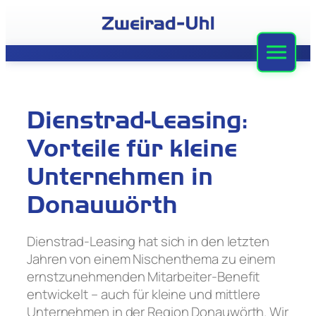
Zum
Inhalt
springen
Zweirad-Uhl
Sortiment
Dienstrad-Leasing:
Werkstatt
Vorteile für kleine
Leasing
Unternehmen in
Donauwörth
Stellenangebote
Team
Dienstrad-Leasing hat sich in den letzten
Jahren von einem Nischenthema zu einem
Kontakt
ernstzunehmenden Mitarbeiter-Benefit
entwickelt – auch für kleine und mittlere
Unternehmen in der Region Donauwörth. Wir