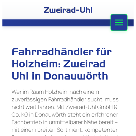
Zum
Inhalt
springen
Zweirad-Uhl
Sortiment
Fahrradhändler für
Werkstatt
Holzheim: Zweirad
Leasing
Uhl in Donauwörth
Stellenangebote
Wer im Raum Holzheim nach einem
zuverlässigen Fahrradhändler sucht, muss
Team
nicht weit fahren. Mit Zweirad-Uhl GmbH &
Co. KG in Donauwörth steht ein erfahrener
Kontakt
Fachbetrieb in unmittelbarer Nähe bereit –
mit einem breiten Sortiment, kompetenter