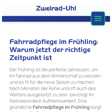
Zum
Inhalt
springen
Zweirad-Uhl
Sortiment
Fahrradpflege im Frühling:
Werkstatt
Warum jetzt der richtige
Zeitpunkt ist
Leasing
Der Frühling ist die perfekte Jahreszeit, um
Stellenangebote
Ihr Fahrrad aus dem Winterschlaf zu wecken
und es fit für die neue Saison zu machen.
Team
Nach Monaten der Ruhe und oft auch des
Kontakt
Wetters ausgesetzt zu sein, benötigt Ihr
Rad besondere Aufmerksamkeit. Eine
gründliche
Fahrradpflege im Frühling
sorgt