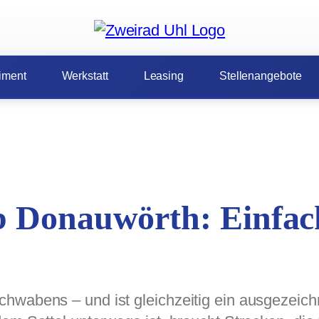
iment
Werkstatt
Leasing
Stellenangebote
b Donauwörth: Einfac
hwabens – und ist gleichzeitig ein ausgezeich