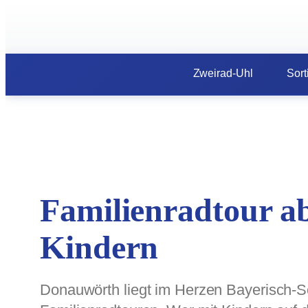
Zum
Inhalt
springen
Zweirad-Uhl
Sort
Familienradtour a
Kindern
Donauwörth liegt im Herzen Bayerisch-Sc