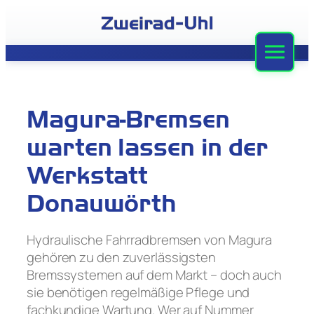
Zum
Inhalt
springen
Zweirad-Uhl
Sortiment
Magura-Bremsen
Werkstatt
warten lassen in der
Leasing
Werkstatt
Donauwörth
Stellenangebote
Team
Hydraulische Fahrradbremsen von Magura
gehören zu den zuverlässigsten
Kontakt
Bremssystemen auf dem Markt – doch auch
sie benötigen regelmäßige Pflege und
fachkundige Wartung. Wer auf Nummer