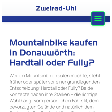
Zum
Inhalt
springen
Zweirad-Uhl
Sortiment
Mountainbike kaufen
Werkstatt
in Donauwörth:
Leasing
Hardtail oder Fully?
Stellenangebote
Wer ein Mountainbike kaufen möchte, steht
früher oder später vor einer grundlegenden
Team
Entscheidung: Hardtail oder Fully? Beide
Konzepte haben ihre Stärken – die richtige
Kontakt
Wahl hängt vom persönlichen Fahrstil, dem
bevorzugten Gelände und natürlich dem