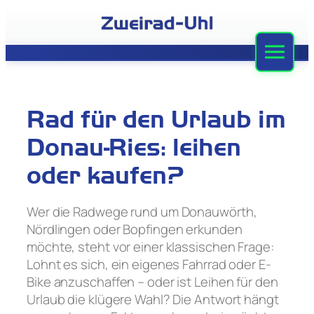
Zum
Inhalt
springen
Zweirad-Uhl
Sortiment
Rad für den Urlaub im
Werkstatt
Donau-Ries: leihen
Leasing
oder kaufen?
Stellenangebote
Wer die Radwege rund um Donauwörth,
Nördlingen oder Bopfingen erkunden
Team
möchte, steht vor einer klassischen Frage:
Lohnt es sich, ein eigenes Fahrrad oder E-
Kontakt
Bike anzuschaffen – oder ist Leihen für den
Urlaub die klügere Wahl? Die Antwort hängt