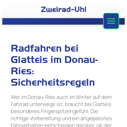
Zum
Inhalt
springen
Zweirad-Uhl
Sortiment
Radfahren bei
Werkstatt
Glatteis im Donau-
Leasing
Ries:
Sicherheitsregeln
Stellenangebote
Team
Wer im Donau-Ries auch im Winter auf dem
Fahrrad unterwegs ist, braucht bei Glatteis
Kontakt
besonderes Fingerspitzengefühl. Die
richtige Vorbereitung und ein angepasstes
Fahrverhalten entscheiden darüber, ob der