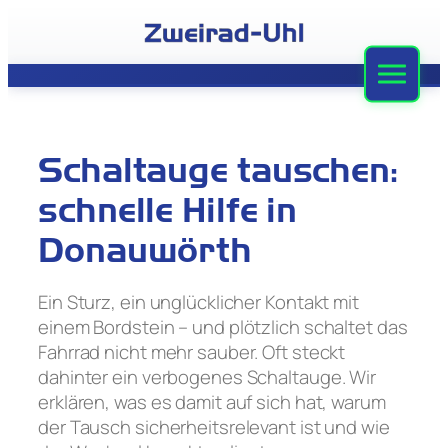
Zum
Inhalt
springen
Zweirad-Uhl
Sortiment
Schaltauge tauschen:
Werkstatt
schnelle Hilfe in
Leasing
Donauwörth
Stellenangebote
Ein Sturz, ein unglücklicher Kontakt mit
einem Bordstein – und plötzlich schaltet das
Team
Fahrrad nicht mehr sauber. Oft steckt
dahinter ein verbogenes Schaltauge. Wir
Kontakt
erklären, was es damit auf sich hat, warum
der Tausch sicherheitsrelevant ist und wie