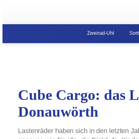
Zum
Inhalt
springen
Zweirad-Uhl
Sort
Cube Cargo: das L
Donauwörth
Lastenräder haben sich in den letzten Ja