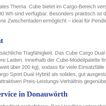
trales Thema. Cube bietet im Cargo-Bereich ve
000 Wh sind verfügbar. Besonders praktisch is
hne Zwischenladen ermöglicht – ideal für Pend
t
 tatsächliche Tragfähigkeit. Das Cube Cargo Dua
re Lasten. Innerhalb der Cube-Modellpalette f
eit über 200 kg), sodass für viele Einsatzfäll
o Sport Dual Hybrid als solides, gut ausgesta
ttraktiven Preis-Leistungs-Verhältnis gegenü
ervice in Donauwörth