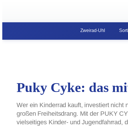
Zum
Inhalt
springen
Zweirad-Uhl
Sort
Puky Cyke: das m
Wer ein Kinderrad kauft, investiert nicht 
großen Freiheitsdrang. Mit der PUKY CYKE
vielseitiges Kinder- und Jugendfahrrad,