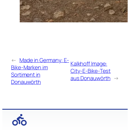
←
Made in Germany: E-
Kalkhoff Image:
Bike-Marken im
City-E-Bike-Test
Sortiment in
aus Donauwörth
→
Donauwörth