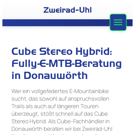
Zum
Inhalt
springen
Zweirad-Uhl
Sortiment
Cube Stereo Hybrid:
Werkstatt
Fully-E-MTB-Beratung
Leasing
in Donauwörth
Stellenangebote
Wer ein vollgefedertes E-Mountainbike
sucht, das sowohl auf anspruchsvollen
Team
Trails als auch auf längeren Touren
überzeugt, stößt schnell auf das Cube
Kontakt
Stereo Hybrid. Als Cube-Fachhändler in
Donauwörth beraten wir bei Zweirad-Uhl