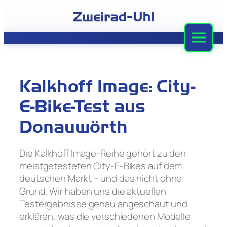
Zum
Inhalt
springen
Zweirad-Uhl
Sortiment
Kalkhoff Image: City-
Werkstatt
E-Bike-Test aus
Leasing
Donauwörth
Stellenangebote
Die Kalkhoff Image-Reihe gehört zu den
meistgetesteten City-E-Bikes auf dem
Team
deutschen Markt – und das nicht ohne
Grund. Wir haben uns die aktuellen
Kontakt
Testergebnisse genau angeschaut und
erklären, was die verschiedenen Modelle