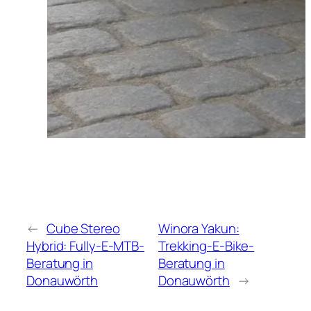
←
Cube Stereo
Winora Yakun:
Hybrid: Fully-E-MTB-
Trekking-E-Bike-
Beratung in
Beratung in
Donauwörth
Donauwörth
→