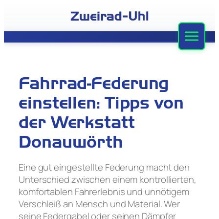
Zum
Inhalt
springen
Zweirad-Uhl
Sortiment
Fahrrad-Federung
Werkstatt
einstellen: Tipps von
Leasing
der Werkstatt
Donauwörth
Stellenangebote
Team
Eine gut eingestellte Federung macht den
Unterschied zwischen einem kontrollierten,
Kontakt
komfortablen Fahrerlebnis und unnötigem
Verschleiß an Mensch und Material. Wer
seine Federgabel oder seinen Dämpfer