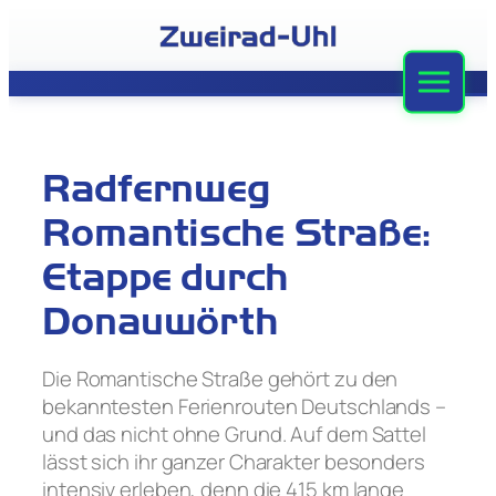
Zum
Inhalt
springen
Zweirad-Uhl
Sortiment
Radfernweg
Werkstatt
Romantische Straße:
Leasing
Etappe durch
Donauwörth
Stellenangebote
Team
Die Romantische Straße gehört zu den
bekanntesten Ferienrouten Deutschlands –
Kontakt
und das nicht ohne Grund. Auf dem Sattel
lässt sich ihr ganzer Charakter besonders
intensiv erleben, denn die 415 km lange