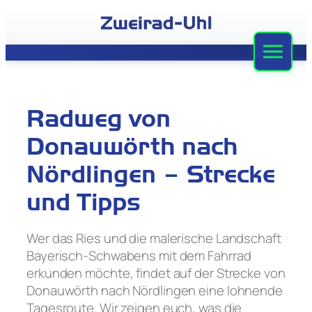
Zum
Inhalt
springen
Zweirad-Uhl
Sortiment
Radweg von
Werkstatt
Donauwörth nach
Leasing
Nördlingen – Strecke
und Tipps
Stellenangebote
Team
Wer das Ries und die malerische Landschaft
Bayerisch-Schwabens mit dem Fahrrad
Kontakt
erkunden möchte, findet auf der Strecke von
Donauwörth nach Nördlingen eine lohnende
Tagesroute. Wir zeigen euch, was die