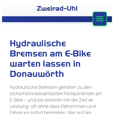
Zum
Inhalt
springen
Zweirad-Uhl
Sortiment
Hydraulische
Werkstatt
Bremsen am E-Bike
Leasing
warten lassen in
Donauwörth
Stellenangebote
Team
Hydraulische Bremsen gehören zu den
sicherheitsrelevantesten Komponenten am
Kontakt
E-Bike – und sie verlieren mit der Zeit an
Leistung, oft ohne dass Fahrerinnen und
Fahrer es sofort bemerken. Wer auf der