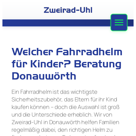
Zum
Inhalt
springen
Zweirad-Uhl
Sortiment
Welcher Fahrradhelm
Werkstatt
für Kinder? Beratung
Leasing
Donauwörth
Stellenangebote
Ein Fahrradhelm ist das wichtigste
Sicherheitszubehör, das Eltern für ihr Kind
Team
kaufen können – doch die Auswahl ist groß
und die Unterschiede erheblich. Wir von
Kontakt
Zweirad-Uhl in Donauwörth helfen Familien
regelmäßig dabei, den richtigen Helm zu